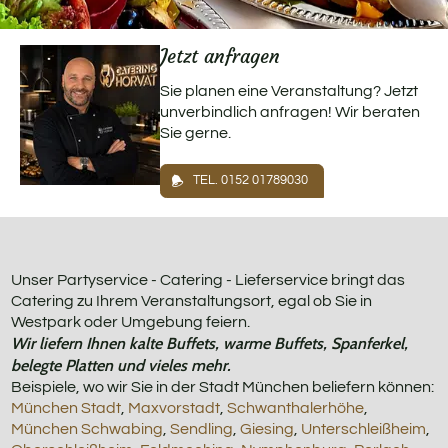
Jetzt anfragen
Sie planen eine Veranstaltung? Jetzt
unverbindlich anfragen! Wir beraten
Sie gerne.
TEL. 0152 01789030
Unser Partyservice - Catering - Lieferservice bringt das
Catering zu Ihrem Veranstaltungsort, egal ob Sie in
Westpark oder Umgebung feiern.
Wir liefern Ihnen kalte Buffets, warme Buffets, Spanferkel,
belegte Platten und vieles mehr.
Beispiele, wo wir Sie in der Stadt München beliefern können:
München Stadt
,
Maxvorstadt
,
Schwanthalerhöhe
,
München Schwabing
,
Sendling
,
Giesing
,
Unterschleißheim
,