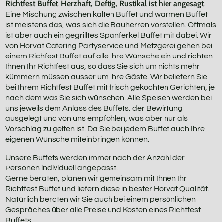
Richtfest Buffet
Herzhaft, Deftig, Rustikal ist hier angesagt
.
.
Eine Mischung zwischen kalten Buffet und warmen Buffet
ist meistens das, was sich die Bauherren vorstellen. Oftmals
ist aber auch ein gegrilltes Spanferkel Buffet mit dabei. Wir
von Horvat Catering Partyservice und Metzgerei gehen bei
einem Richfest Buffet auf alle Ihre Wünsche ein und richten
Ihnen Ihr Richtfest aus, so dass Sie sich um nichts mehr
kümmern müssen ausser um Ihre Gäste. Wir beliefern Sie
bei Ihrem Richtfest Buffet mit frisch gekochten Gerichten, je
nach dem was Sie sich wünschen. Alle Speisen werden bei
uns jeweils dem Anlass des Buffets, der Bewirtung
ausgelegt und von uns empfohlen, was aber nur als
Vorschlag zu gelten ist. Da Sie bei jedem Buffet auch Ihre
eigenen Wünsche miteinbringen können.
Unsere Buffets werden immer nach der Anzahl der
Personen individuell angepasst.
Gerne beraten, planen wir gemeinsam mit Ihnen Ihr
Richtfest Buffet und liefern diese in bester Horvat Qualität.
Natürlich beraten wir Sie auch bei einem persönlichen
Gespräches über alle Preise und Kosten eines Richtfest
Buffets.