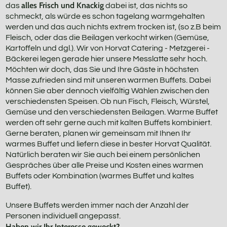
alles Frisch und Knackig
das
dabei ist, das nichts so
schmeckt, als würde es schon tagelang warmgehalten
werden und das auch nichts extrem trocken ist, (so z.B beim
Fleisch, oder das die Beilagen verkocht wirken (Gemüse,
Kartoffeln und dgl.). Wir von Horvat Catering - Metzgerei -
Bäckerei legen gerade hier unsere Messlatte sehr hoch.
Möchten wir doch, das Sie und Ihre Gäste in höchsten
Masse zufrieden sind mit unseren warmen Buffets. Dabei
können Sie aber dennoch vielfältig Wählen zwischen den
verschiedensten Speisen. Ob nun Fisch, Fleisch, Würstel,
Gemüse und den verschiedensten Beilagen. Warme Buffet
werden oft sehr gerne auch mit kalten Buffets kombiniert.
Gerne beraten, planen wir gemeinsam mit Ihnen Ihr
warmes Buffet und liefern diese in bester Horvat Qualität.
Natürlich beraten wir Sie auch bei einem persönlichen
Gespräches über alle Preise und Kosten eines warmen
Buffets oder Kombination (warmes Buffet und kaltes
Buffet).
Unsere Buffets werden immer nach der Anzahl der
Personen individuell angepasst.
Haben wir Ihr Interesse geweckt?