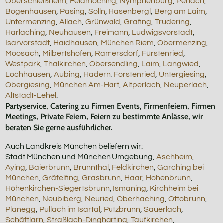
Oberschleißheim
,
Feldmoching
,
Nymphenburg
,
Perlach
,
Bogenhausen
,
Pasing
,
Solln
,
Hasenbergl
,
Berg am Laim
,
Untermenzing
,
Allach
,
Grünwald
,
Grafing
,
Trudering
,
Harlaching
,
Neuhausen
,
Freimann
,
Ludwigsvorstadt
,
Isarvorstadt
,
Haidhausen
,
München Riem
,
Obermenzing
,
Moosach
,
Milbertshofen
,
Ramersdorf
,
Fürstenried
,
Westpark
,
Thalkirchen
,
Obersendling
,
Laim
,
Langwied
,
Lochhausen
,
Aubing
,
Hadern
,
Forstenried
,
Untergiesing
,
Obergiesing
,
München Am-Hart
,
Altperlach
,
Neuperlach
,
Altstadt-Lehel
.
Partyservice, Catering zu Firmen Events, Firmenfeiern, Firmen
Meetings, Private Feiern, Feiern zu bestimmte Anlässe, wir
beraten Sie gerne ausführlicher.
Auch Landkreis München beliefern wir:
Stadt München und München Umgebung,
Aschheim
,
Aying
,
Baierbrunn
,
Brunnthal
,
Feldkirchen
,
Garching bei
München
,
Gräfelfing
,
Grasbrunn
,
Haar
,
Hohenbrunn
,
Höhenkirchen-Siegertsbrunn
,
Ismaning
,
Kirchheim bei
München
,
Neubiberg
,
Neuried
,
Oberhaching
,
Ottobrunn
,
Planegg
,
Pullach im Isartal
,
Putzbrunn
,
Sauerlach
,
Schäftlarn
,
Straßlach-Dingharting
,
Taufkirchen
,