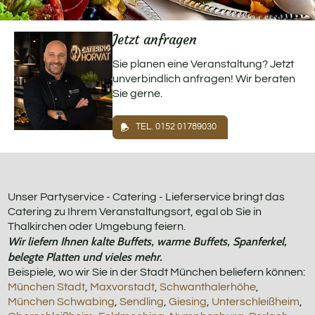
Jetzt anfragen
Sie planen eine Veranstaltung? Jetzt
unverbindlich anfragen! Wir beraten
Sie gerne.
TEL. 0152 01789030
Unser Partyservice - Catering - Lieferservice bringt das
Catering zu Ihrem Veranstaltungsort, egal ob Sie in
Thalkirchen oder Umgebung feiern.
Wir liefern Ihnen kalte Buffets, warme Buffets, Spanferkel,
belegte Platten und vieles mehr.
Beispiele, wo wir Sie in der Stadt München beliefern können:
München Stadt
,
Maxvorstadt
,
Schwanthalerhöhe
,
München Schwabing
,
Sendling
,
Giesing
,
Unterschleißheim
,