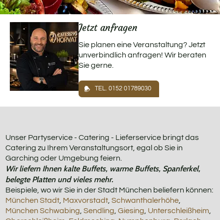
Jetzt anfragen
Sie planen eine Veranstaltung? Jetzt
unverbindlich anfragen! Wir beraten
Sie gerne.
TEL. 0152 01789030
Unser Partyservice - Catering - Lieferservice bringt das
Catering zu Ihrem Veranstaltungsort, egal ob Sie in
Garching oder Umgebung feiern.
Wir liefern Ihnen kalte Buffets, warme Buffets, Spanferkel,
belegte Platten und vieles mehr.
Beispiele, wo wir Sie in der Stadt München beliefern können:
München Stadt
,
Maxvorstadt
,
Schwanthalerhöhe
,
München Schwabing
,
Sendling
,
Giesing
,
Unterschleißheim
,