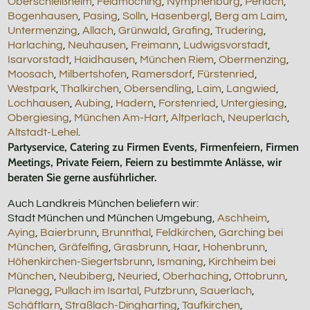
Oberschleißheim
,
Feldmoching
,
Nymphenburg
,
Perlach
,
Bogenhausen
,
Pasing
,
Solln
,
Hasenbergl
,
Berg am Laim
,
Untermenzing
,
Allach
,
Grünwald
,
Grafing
,
Trudering
,
Harlaching
,
Neuhausen
,
Freimann
,
Ludwigsvorstadt
,
Isarvorstadt
,
Haidhausen
,
München Riem
,
Obermenzing
,
Moosach
,
Milbertshofen
,
Ramersdorf
,
Fürstenried
,
Westpark
,
Thalkirchen
,
Obersendling
,
Laim
,
Langwied
,
Lochhausen
,
Aubing
,
Hadern
,
Forstenried
,
Untergiesing
,
Obergiesing
,
München Am-Hart
,
Altperlach
,
Neuperlach
,
Altstadt-Lehel
.
Partyservice, Catering zu Firmen Events, Firmenfeiern, Firmen
Meetings, Private Feiern, Feiern zu bestimmte Anlässe, wir
beraten Sie gerne ausführlicher.
Auch Landkreis München beliefern wir:
Stadt München und München Umgebung,
Aschheim
,
Aying
,
Baierbrunn
,
Brunnthal
,
Feldkirchen
,
Garching bei
München
,
Gräfelfing
,
Grasbrunn
,
Haar
,
Hohenbrunn
,
Höhenkirchen-Siegertsbrunn
,
Ismaning
,
Kirchheim bei
München
,
Neubiberg
,
Neuried
,
Oberhaching
,
Ottobrunn
,
Planegg
,
Pullach im Isartal
,
Putzbrunn
,
Sauerlach
,
Schäftlarn
,
Straßlach-Dingharting
,
Taufkirchen
,