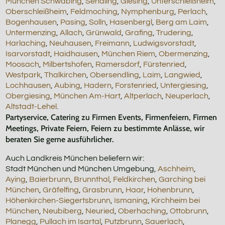
München Schwabing
,
Sendling
,
Giesing
,
Unterschleißheim
,
Oberschleißheim
,
Feldmoching
,
Nymphenburg
,
Perlach
,
Bogenhausen
,
Pasing
,
Solln
,
Hasenbergl
,
Berg am Laim
,
Untermenzing
,
Allach
,
Grünwald
,
Grafing
,
Trudering
,
Harlaching
,
Neuhausen
,
Freimann
,
Ludwigsvorstadt
,
Isarvorstadt
,
Haidhausen
,
München Riem
,
Obermenzing
,
Moosach
,
Milbertshofen
,
Ramersdorf
,
Fürstenried
,
Westpark
,
Thalkirchen
,
Obersendling
,
Laim
,
Langwied
,
Lochhausen
,
Aubing
,
Hadern
,
Forstenried
,
Untergiesing
,
Obergiesing
,
München Am-Hart
,
Altperlach
,
Neuperlach
,
Altstadt-Lehel
.
Partyservice, Catering zu Firmen Events, Firmenfeiern, Firmen
Meetings, Private Feiern, Feiern zu bestimmte Anlässe, wir
beraten Sie gerne ausführlicher.
Auch Landkreis München beliefern wir:
Stadt München und München Umgebung,
Aschheim
,
Aying
,
Baierbrunn
,
Brunnthal
,
Feldkirchen
,
Garching bei
München
,
Gräfelfing
,
Grasbrunn
,
Haar
,
Hohenbrunn
,
Höhenkirchen-Siegertsbrunn
,
Ismaning
,
Kirchheim bei
München
,
Neubiberg
,
Neuried
,
Oberhaching
,
Ottobrunn
,
Planegg
,
Pullach im Isartal
,
Putzbrunn
,
Sauerlach
,