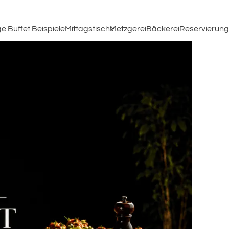
ge Buffet Beispiele
Mittagstisch
Metzgerei
Bäckerei
Reservierung
vat
uffet Beispiele
ft Geschmack
b für eine Familienfeier, ein Treffen
it Freunden oder eine
irmenveranstaltung – wir bieten
täten
hnen eine vielfältige Auswahl an
alten Buffets und Vorspeisen.
m Ihnen einen ersten Überblick zu
eben, haben wir eine kleine
reisübersicht mit einigen Beispielen
ür Sie zusammengestellt. Unsere
uffets werden stets frisch zubereitet
nd können individuell nach Ihren
ünschen angepasst werden.