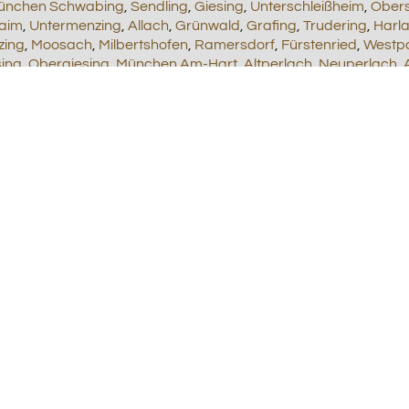
ünchen Schwabing
,
Sendling
,
Giesing
,
Unterschleißheim
,
Obers
aim
,
Untermenzing
,
Allach
,
Grünwald
,
Grafing
,
Trudering
,
Harl
zing
,
Moosach
,
Milbertshofen
,
Ramersdorf
,
Fürstenried
,
Westp
sing
,
Obergiesing
,
München Am-Hart
,
Altperlach
,
Neuperlach
,
Firmen Meetings, Private Feiern, Feiern zu bestimmte Anlässe, wir 
,
Aying
,
Baierbrunn
,
Brunnthal
,
Feldkirchen
,
Garching bei Mün
bei München
,
Neubiberg
,
Neuried
,
Oberhaching
,
Ottobrunn
,
Pl
rföhring
,
Unterhaching
,
Großhadern
,
Holzkirchen
,
Oberföhring
KT ANRUFEN UND IHREN TERMIN PLANEN UNTER TEL. 0152 
 zu Partyservice und Catering Ha
 Partyservice und Catering Hadern