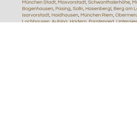
München Stadt
,
Maxvorstadt
,
Schwanthalerhöhe
,
M
Bogenhausen
,
Pasing
,
Solln
,
Hasenbergl
,
Berg am L
Isarvorstadt
,
Haidhausen
,
München Riem
,
Obermen
Lochhausen
,
Aubing
,
Hadern
,
Forstenried
,
Untergie
Partyservice, Catering zu Firmen Events, Firmenfeiern, 
Auch Landkreis München beliefern wir:
Stadt München und München Umgebung,
Aschheim
Höhenkirchen-Siegertsbrunn
,
Ismaning
,
Kirchheim 
Schäftlarn
,
Straßlach-Dingharting
,
Taufkirchen
,
Unte
Orten für Sie jederzeit da und beliefern Sie.
DIRE
FAQ - Fragen und Antworten
Fragen und kurze leicht verständliche Antworten zu