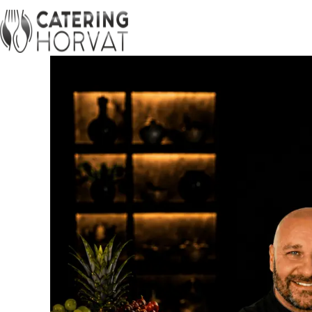
Frühs
Vorspeisen Buffet
Lieferung frei Haus
Kaltes Buffet
Jobs
Finger
Warmes Buffet
Spanf
Lunch Buffet
Busin
Grill & Barbecue Buffet -
Richtf
BBQ
Top Seller Buffets
Saison
Rustikale Buffet
Hochz
Geburtstagsbuffet
Gourm
Fitnessbuffet
Veget
Private Buffet
Buffe