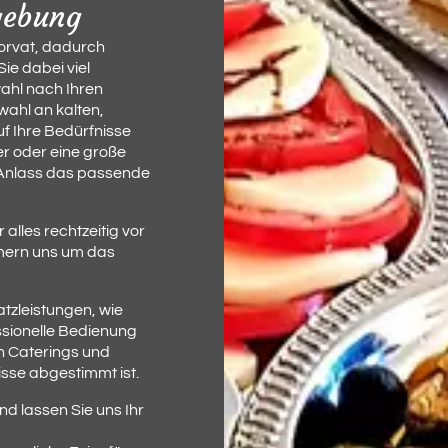
gebung
Horvat, dadurch
ie dabei viel
ahl nach Ihren
ahl an kalten,
uf Ihre Bedürfnisse
er oder eine große
n Anlass das passende
alles rechtzeitig vor
mmern uns um das
atzleistungen, wie
ssionelle Bedienung
n Caterings und
isse abgestimmt ist.
nd lassen Sie uns Ihr