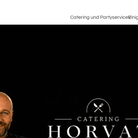
Catering und Partyservice
Eini
tücksbuffet
Metzgerei Hor
B
food Buffet Platten
Tradition trif
O
Bayerische &
m
erkel Buffet
F
Balkanspeziali
I
ess Buffet
k
est Buffet
U
g
P
- Spezial Buffets
f
B
eitsbuffet
u
W
et Buffet
arisches Buffet
tvorschläge