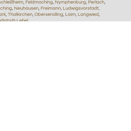
chleißheim
,
Feldmoching
,
Nymphenburg
,
Perlach
,
aching
,
Neuhausen
,
Freimann
,
Ludwigsvorstadt
,
ark
,
Thalkirchen
,
Obersendling
,
Laim
,
Langwied
,
Altstadt-Lehel
.
beraten Sie gerne ausführlicher.
chen
,
Gräfelfing
,
Grasbrunn
,
Haar
,
Hohenbrunn
,
anegg
,
Pullach im Isartal
,
Putzbrunn
,
Sauerlach
,
, natürlich sind wir auch in anderen Gemeinden und
01789030
dern