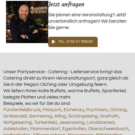
Jetzt anfragen
Sie planen eine Veranstaltung? Jetzt
unverbindlich anfragen! Wir beraten
Sie gerne.
TEL. 0152 01789030
Unser Partyservice - Catering - Lieferservice bringt das
Catering direkt zu Ihrem Veranstaltungsort, ganz gleich ob
Sie in der Region Olching oder Umgebung feiern.
Wir liefern Ihnen kalte Buffets, warme Buffets, Spanferkel,
belegte Platten und vieles mehr.
Beispiele, wo wir für Sie da sind:
Fürstenfeldbruck
,
Maisach
,
Eichenau
,
Puchheim
,
Olching
,
Gröbenzell
,
Germering
,
Alling
,
Schöngeising
,
Grafrath
,
Kottgeisering
,
Türkenfeld
,
Jesenwang
,
Landsberied
,
Adelshofen
,
Mammendorf
,
Egenhofen
,
Oberschweinbach
,
Hattenhofen
,
Althegnenberg
,
Moorenweis
,
Mittelstetten
,