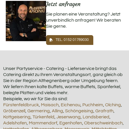
Jetzt anfragen
Sie planen eine Veranstaltung? Jetzt
unverbindlich anfragen! Wir beraten
Sie gerne.
TEL. 0152 01789030
Unser Partyservice - Catering - Lieferservice bringt das
Catering direkt zu Ihrem Veranstaltungsort, ganz gleich ob
Sie in der Region Althegnenberg oder Umgebung feiern.
Wir liefern Ihnen kalte Buffets, warme Buffets, Spanferkel,
belegte Platten und vieles mehr.
Beispiele, wo wir für Sie da sind:
Fürstenfeldbruck
,
Maisach
,
Eichenau
,
Puchheim
,
Olching
,
Gröbenzell
,
Germering
,
Alling
,
Schöngeising
,
Grafrath
,
Kottgeisering
,
Türkenfeld
,
Jesenwang
,
Landsberied
,
Adelshofen
,
Mammendorf
,
Egenhofen
,
Oberschweinbach
,
Hattenhofen
,
Althegnenberg
,
Moorenweis
,
Mittelstetten
,