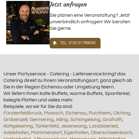
Jetzt anfragen
Sie planen eine Veranstaltung? Jetzt
unverbindlich anfragen! Wir beraten
Sie gerne.
TEL. 0152 01789030
Unser Partyservice - Catering - Lieferservice bringt das
Catering direkt zu Ihrem Veranstaltungsort, ganz gleich ob
Sie in der Region Eichenau oder Umgebung feiern.
Wir liefern Ihnen kalte Buffets, warme Buffets, Spanferkel,
belegte Platten und vieles mehr.
Beispiele, wo wir für Sie da sind:
Fürstenfeldbruck
,
Maisach
,
Eichenau
,
Puchheim
,
Olching
,
Gröbenzell
,
Germering
,
Alling
,
Schöngeising
,
Grafrath
,
Kottgeisering
,
Türkenfeld
,
Jesenwang
,
Landsberied
,
Adelshofen
,
Mammendorf
,
Egenhofen
,
Oberschweinbach
,
Hattenhofen
,
Althegnenberg
,
Moorenweis
,
Mittelstetten
,