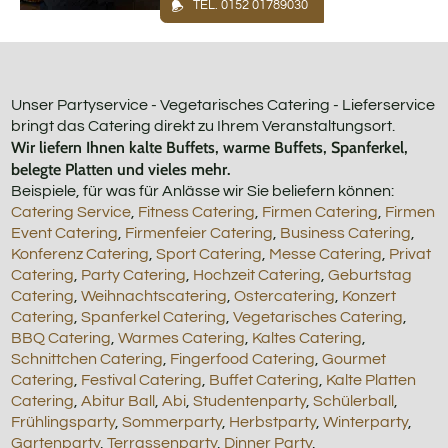
TEL. 0152 01789030
Unser Partyservice - Vegetarisches Catering - Lieferservice
bringt das Catering direkt zu Ihrem Veranstaltungsort.
Wir liefern Ihnen kalte Buffets, warme Buffets, Spanferkel,
belegte Platten und vieles mehr.
Beispiele, für was für Anlässe wir Sie beliefern können:
Catering Service
,
Fitness Catering
,
Firmen Catering
,
Firmen
Event Catering
,
Firmenfeier Catering
,
Business Catering
,
Konferenz Catering
,
Sport Catering
,
Messe Catering
,
Privat
Catering
,
Party Catering
,
Hochzeit Catering
,
Geburtstag
Catering
,
Weihnachtscatering
,
Ostercatering
,
Konzert
Catering
,
Spanferkel Catering
,
Vegetarisches Catering
,
BBQ Catering
,
Warmes Catering
,
Kaltes Catering
,
Schnittchen Catering
,
Fingerfood Catering
,
Gourmet
Catering
,
Festival Catering
,
Buffet Catering
,
Kalte Platten
Catering
,
Abitur Ball
,
Abi
,
Studentenparty
,
Schülerball
,
Frühlingsparty
,
Sommerparty
,
Herbstparty
,
Winterparty
,
Gartenparty
,
Terrassenparty
,
Dinner Party
,