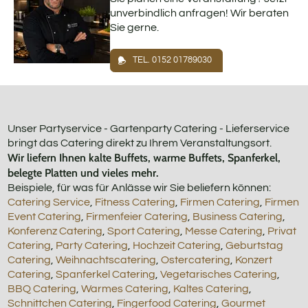
unverbindlich anfragen! Wir beraten
Sie gerne.
TEL. 0152 01789030
Unser Partyservice - Gartenparty Catering - Lieferservice
bringt das Catering direkt zu Ihrem Veranstaltungsort.
Wir liefern Ihnen kalte Buffets, warme Buffets, Spanferkel,
belegte Platten und vieles mehr.
Beispiele, für was für Anlässe wir Sie beliefern können:
Catering Service
,
Fitness Catering
,
Firmen Catering
,
Firmen
Event Catering
,
Firmenfeier Catering
,
Business Catering
,
Konferenz Catering
,
Sport Catering
,
Messe Catering
,
Privat
Catering
,
Party Catering
,
Hochzeit Catering
,
Geburtstag
Catering
,
Weihnachtscatering
,
Ostercatering
,
Konzert
Catering
,
Spanferkel Catering
,
Vegetarisches Catering
,
BBQ Catering
,
Warmes Catering
,
Kaltes Catering
,
Schnittchen Catering
,
Fingerfood Catering
,
Gourmet